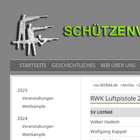
NAVIGATION
STARTSEITE
GESCHICHTLICHES
WIR ÜBER UNS
ÜBERSPRINGEN
sv-littfeld.de
Archiv
Navigation
2025
RWK Luftpistole 
überspringen
Veranstaltungen
Wettkämpfe
SV Littfeld
2024
Volker Hadem
Veranstaltungen
Wolfgang Kappel
Wettkämpfe