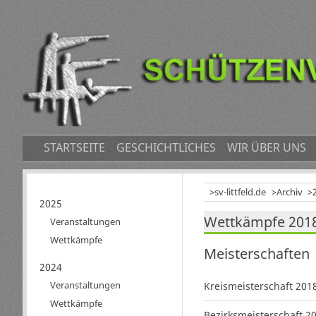
NAVIGATION
STARTSEITE
GESCHICHTLICHES
WIR ÜBER UNS
ÜBERSPRINGEN
sv-littfeld.de
Archiv
Navigation
2025
Wettkämpfe 201
überspringen
Veranstaltungen
Wettkämpfe
Meisterschaften
2024
Veranstaltungen
Kreismeisterschaft 201
Wettkämpfe
Bezirksmeisterschaft 2