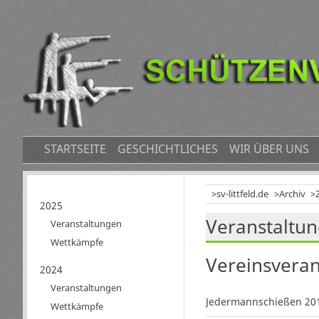
NAVIGATION
STARTSEITE
GESCHICHTLICHES
WIR ÜBER UNS
ÜBERSPRINGEN
sv-littfeld.de
Archiv
Navigation
2025
Veranstaltu
überspringen
Veranstaltungen
Wettkämpfe
Vereinsvera
2024
Veranstaltungen
Jedermannschießen 20
Wettkämpfe