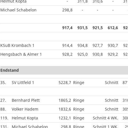
Helmut Kopta
-
311,8
310,6
-
31
Michael Schabelon
298,8
-
-
-
917,4
931,5
921,5
612,6
92
KSuB Krombach 1
914,4
934,8
927,7
930,7
92
Hengsbach & Almer 1
928,2
925,0
930,8
929,2
92
Endstand
35.
SV Littfeld 1
5228,7
Ringe
Schnitt
87
27.
Bernhard Plett
1865,2
Ringe
Schnitt
31
88.
Volker Hadem
1832,6
Ringe
Schnitt
30
119.
Helmut Kopta
1232,1
Ringe
Schnitt 4 WK.
30
131.
Michael Schabelon
298,8
Ringe
Schnitt 1 WK.
2