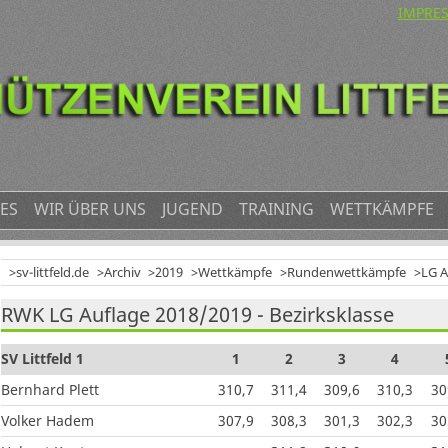
NAVIG
IMPRE
ÜBERS
ES
WIR ÜBER UNS
JUGEND
TRAINING
WETTKÄMPFE
sv-littfeld.de
Archiv
2019
Wettkämpfe
Rundenwettkämpfe
LG A
RWK LG Auflage 2018/2019 - Bezirksklasse
SV Littfeld 1
1
2
3
4
Bernhard Plett
310,7
311,4
309,6
310,3
30
Volker Hadem
307,9
308,3
301,3
302,3
30