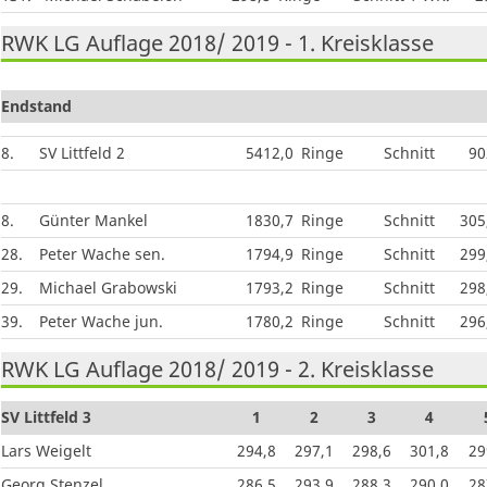
RWK LG Auflage 2018/ 2019 - 1. Kreisklasse
Endstand
8.
SV Littfeld 2
5412,0
Ringe
Schnitt
90
8.
Günter Mankel
1830,7
Ringe
Schnitt
305
28.
Peter Wache sen.
1794,9
Ringe
Schnitt
299
29.
Michael Grabowski
1793,2
Ringe
Schnitt
298
39.
Peter Wache jun.
1780,2
Ringe
Schnitt
296
RWK LG Auflage 2018/ 2019 - 2. Kreisklasse
SV Littfeld 3
1
2
3
4
Lars Weigelt
294,8
297,1
298,6
301,8
29
Georg Stenzel
286,5
293,9
288,3
290,0
28