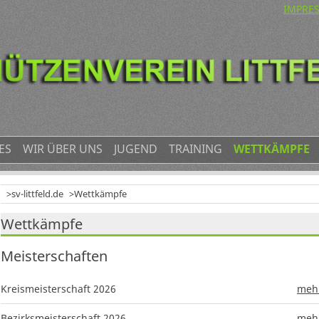
NAVIG
IMPRE
ÜBERS
ES
WIR ÜBER UNS
JUGEND
TRAINING
WETTKÄMPFE
sv-littfeld.de
Wettkämpfe
Wettkämpfe
Meisterschaften
Kreismeisterschaft 2026
mehr
Bezirksmeisterschaft 2026
mehr