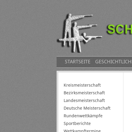
NAVIGATION
STARTSEITE
GESCHICHTLICH
ÜBERSPRINGEN
Navigation
Kreismeisterschaft
überspringen
Bezirksmeisterschaft
Landesmeisterschaft
Deutsche Meisterschaft
Rundenwettkämpfe
Sportberichte
Wettkampftermine