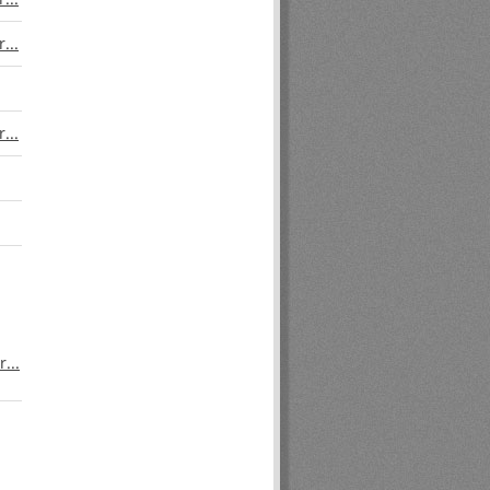
...
...
...