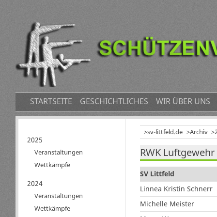
NAVIGATION
STARTSEITE
GESCHICHTLICHES
WIR ÜBER UNS
ÜBERSPRINGEN
sv-littfeld.de
Archiv
Navigation
2025
RWK Luftgewehr 
überspringen
Veranstaltungen
Wettkämpfe
SV Littfeld
2024
Linnea Kristin Schnerr
Veranstaltungen
Michelle Meister
Wettkämpfe