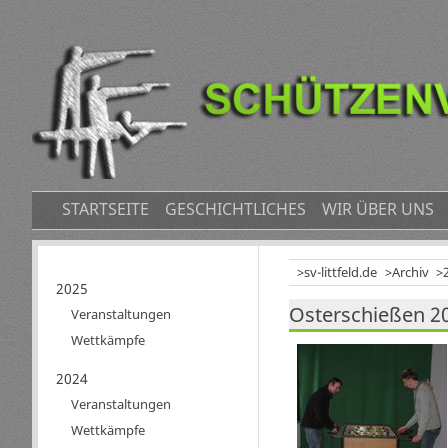
NAVIGATION
STARTSEITE
GESCHICHTLICHES
WIR ÜBER UNS
ÜBERSPRINGEN
sv-littfeld.de
Archiv
Navigation
2025
Osterschießen 20
überspringen
Veranstaltungen
Wettkämpfe
2024
Veranstaltungen
Wettkämpfe