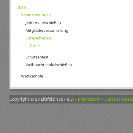
2013
Veranstaltungen
Jedermannschießen
Mitgliederversammlung
Osterschießen
Bilder
Schützenfest
Weihnachtspokalschießen
Wettkämpfe
Copyright © SV Littfeld 1867 e.V. -
Impressum
-
Datenschutze