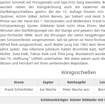
Jasmin Schmidt mit Prinzgemahl und Opa Fritz Görg beendete. B
wurden neben der Königskrönung auch die Gewinner des
Dorfkönigsschießens geehrt. Bei der 13. Auflage freuten sich
Spohner, Achim Göbel, Achim Berens, Jan Siebert und Heidi S
Preise aus der Hand des 1. Vorsitzenden und Moderators Frank S
Schützenkönigs Günter Döbbeler blieb nicht ohne Ehren. Me
Minuten den Dorfkönigsvogel von der Stange und gewann den Hau
Jazz-Orchester NRW. Auch die Ehrungen der vielen langjährig
des Schützenfestes vorgenommen. Seit 60 Jahren ist Horst Richste
Alfred Rink ausgezeichnet, auch Walter Jung trat 1963 dem Verei
Jahre später. Das silberene Jubiläum hatten Brunhilde Katz, Ralf
Müller, Svea Kolb, Tobias Kolb und Thilo Jung. Musikalisch wur
des TV „Hoffnung“ Littfeld unterhalten. Mit dabei waren auch di
Müsen und Ferndorf mit ihren amtierenden Majestäten.
Königsschießen
Krone
Zepter
Reichsapfel
Lin
Frank Schönfelder
Kai Wache
Peter Wache sen.
Bern
Schützenkönigin: Günter Döbbeler mit B