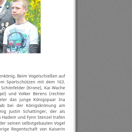
enkönig. Beim Vogelschießen auf
em Sportschützen mit dem 163.
k Schönfelder (Krone), Kai Wache
ügel) und Volker Berens (rechter
beler das junge Königspaar Ina
gab bei der Königskrönung am
ig Justin Schattinger, der als
in Hadem und Fynn Stenzel trafen
 der seinen selbstgebauten Vogel
hrige Regentschaft von Kaiserin