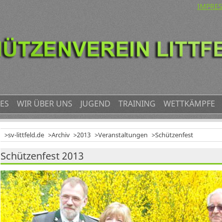
NAVIG
IMPRE
ÜBERS
ES
WIR ÜBER UNS
JUGEND
TRAINING
WETTKÄMPFE
sv-littfeld.de
Archiv
2013
Veranstaltungen
Schützenfest
Schützenfest 2013