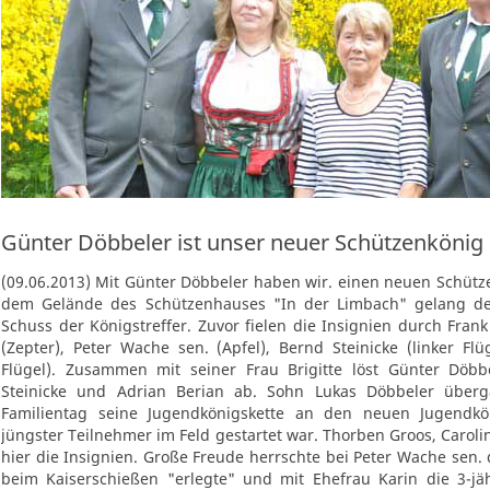
Günter Döbbeler ist unser neuer Schützenkönig
(09.06.2013) Mit Günter Döbbeler haben wir. einen neuen Schütz
dem Gelände des Schützenhauses "In der Limbach" gelang d
Schuss der Königstreffer. Zuvor fielen die Insignien durch Fran
(Zepter), Peter Wache sen. (Apfel), Bernd Steinicke (linker Fl
Flügel). Zusammen mit seiner Frau Brigitte löst Günter Döb
Steinicke und Adrian Berian ab. Sohn Lukas Döbbeler über
Familientag seine Jugendkönigskette an den neuen Jugendkön
jüngster Teilnehmer im Feld gestartet war. Thorben Groos, Carol
hier die Insignien. Große Freude herrschte bei Peter Wache sen.
beim Kaiserschießen "erlegte" und mit Ehefrau Karin die 3-jä