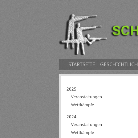
NAVIGATION
STARTSEITE
GESCHICHTLICH
ÜBERSPRINGEN
Navigation
2025
überspringen
Veranstaltungen
Wettkämpfe
2024
Veranstaltungen
Wettkämpfe