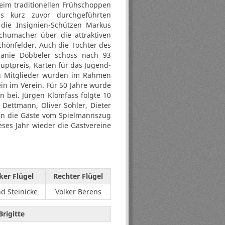
eim traditionellen Frühschoppen
 kurz zuvor durchgeführten
 die Insignien-Schützen Markus
chumacher über die attraktiven
chönfelder. Auch die Tochter des
lanie Döbbeler schoss nach 93
ptpreis, Karten für das Jugend-
en Mitglieder wurden im Rahmen
in im Verein. Für 50 Jahre wurde
n bei. Jürgen Klomfass folgte 10
 Dettmann, Oliver Sohler, Dieter
den die Gäste vom Spielmannszug
eses Jahr wieder die Gastvereine
ker Flügel
Rechter Flügel
d Steinicke
Volker Berens
rigitte