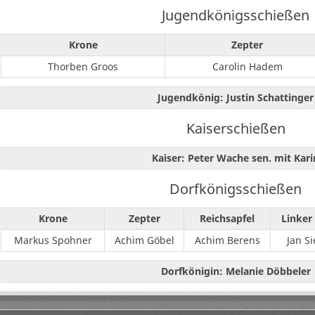
Jugendkönigsschießen
Krone
Zepter
Thorben Groos
Carolin Hadem
Jugendkönig: Justin Schattinger
Kaiserschießen
Kaiser: Peter Wache sen. mit Kari
Dorfkönigsschießen
Krone
Zepter
Reichsapfel
Linker 
Markus Spohner
Achim Göbel
Achim Berens
Jan Si
Dorfkönigin: Melanie Döbbeler