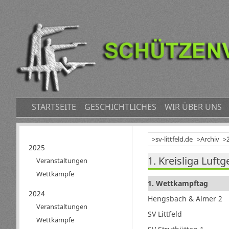
NAVIGATION
STARTSEITE
GESCHICHTLICHES
WIR ÜBER UNS
ÜBERSPRINGEN
sv-littfeld.de
Archiv
Navigation
2025
1. Kreisliga Luft
überspringen
Veranstaltungen
Wettkämpfe
1. Wettkampftag
2024
Hengsbach & Almer 2
Veranstaltungen
SV Littfeld
Wettkämpfe