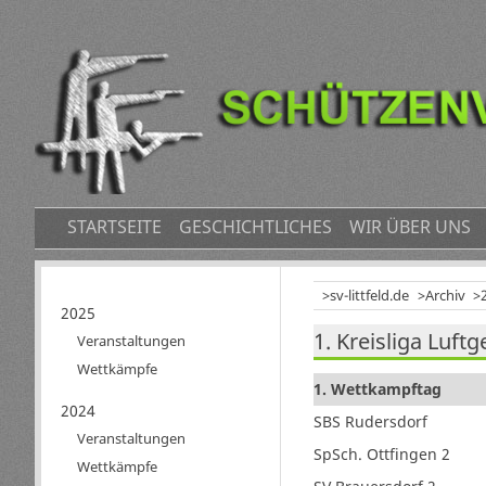
NAVIGATION
STARTSEITE
GESCHICHTLICHES
WIR ÜBER UNS
ÜBERSPRINGEN
sv-littfeld.de
Archiv
Navigation
2025
1. Kreisliga Luf
überspringen
Veranstaltungen
Wettkämpfe
1. Wettkampftag
2024
SBS Rudersdorf
Veranstaltungen
SpSch. Ottfingen 2
Wettkämpfe