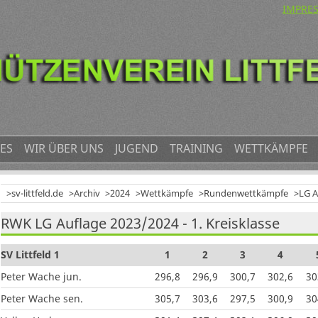
NAVIG
IMPRE
ÜBERS
ES
WIR ÜBER UNS
JUGEND
TRAINING
WETTKÄMPFE
sv-littfeld.de
Archiv
2024
Wettkämpfe
Rundenwettkämpfe
LG A
RWK LG Auflage 2023/2024 - 1. Kreisklasse
SV Littfeld 1
1
2
3
4
Peter Wache jun.
296,8
296,9
300,7
302,6
30
Peter Wache sen.
305,7
303,6
297,5
300,9
30