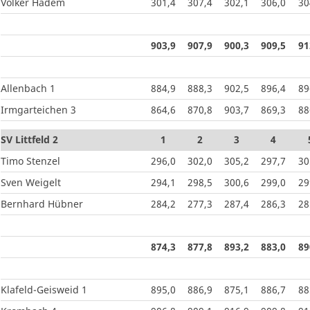
Volker Hadem
301,4
307,4
302,1
306,0
30
903,9
907,9
900,3
909,5
91
Allenbach 1
884,9
888,3
902,5
896,4
89
Irmgarteichen 3
864,6
870,8
903,7
869,3
88
SV Littfeld 2
1
2
3
4
Timo Stenzel
296,0
302,0
305,2
297,7
30
Sven Weigelt
294,1
298,5
300,6
299,0
29
Bernhard Hübner
284,2
277,3
287,4
286,3
28
874,3
877,8
893,2
883,0
89
Klafeld-Geisweid 1
895,0
886,9
875,1
886,7
88