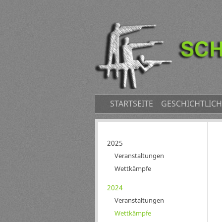
NAVIGATION
STARTSEITE
GESCHICHTLICH
ÜBERSPRINGEN
Navigation
2025
überspringen
Veranstaltungen
Wettkämpfe
2024
Veranstaltungen
Wettkämpfe