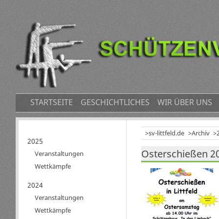
NAVIGATION
STARTSEITE
GESCHICHTLICHES
WIR ÜBER UNS
ÜBERSPRINGEN
sv-littfeld.de
Archiv
Navigation
2025
Osterschießen 20
überspringen
Veranstaltungen
Wettkämpfe
2024
Veranstaltungen
Wettkämpfe