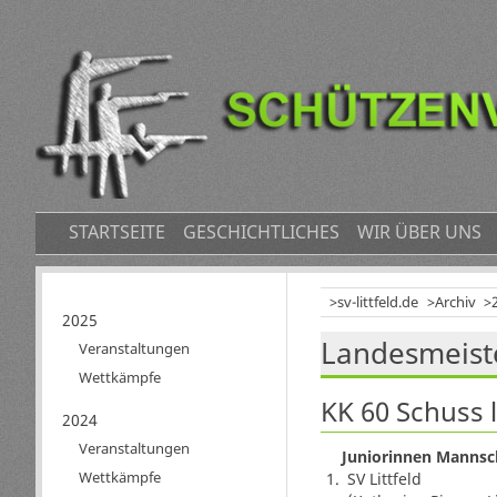
NAVIGATION
STARTSEITE
GESCHICHTLICHES
WIR ÜBER UNS
ÜBERSPRINGEN
sv-littfeld.de
Archiv
Navigation
2025
Landesmeiste
überspringen
Veranstaltungen
Wettkämpfe
KK 60 Schuss 
2024
Veranstaltungen
Juniorinnen Mannsc
Wettkämpfe
1.
SV Littfeld