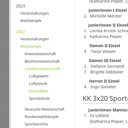
(Katharina Pieper, L
2023
Juniorinnen I Einzel
Veranstaltungen
2.
Michelle Meister
Wettkämpfe
Juniorinnen II Einzel
1.
Linnea Kristin Schn
2022
2.
Katharina Pieper
Veranstaltungen
Damen II Einzel
Wettkämpfe
4.
Tanja Voosen
Kreismeisterschaft
Damen III Einzel
Bezirksmeisterschaft
2.
Stefanie Gernand
Landesmeisterschaft
7.
Brigitte Döbbeler
Luftgewehr
Herren II Einzel
Luftpistole
4.
Ingo Gieseler
Kleinkaliber
KK 3x20 Spor
Sportpistole
Deutsche Meisterschaft
Juniorinnen Mannsc
1.
SV Littfeld
Rundenwettkämpfe
(Katharina Pieper, L
Sportberichte