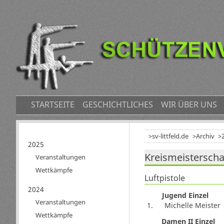
NAVIGATION
STARTSEITE
GESCHICHTLICHES
WIR ÜBER UNS
ÜBERSPRINGEN
sv-littfeld.de
Archiv
Navigation
2025
Kreismeisterschaf
überspringen
Veranstaltungen
Wettkämpfe
Luftpistole
2024
Jugend Einzel
Veranstaltungen
1.
Michelle Meister
Wettkämpfe
Damen II Einzel