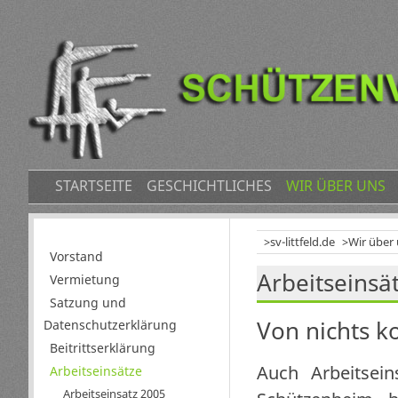
NAVIGATION
STARTSEITE
GESCHICHTLICHES
WIR ÜBER UNS
ÜBERSPRINGEN
sv-littfeld.de
Wir über
Navigation
Vorstand
Arbeitseinsä
überspringen
Vermietung
Satzung und
Von nichts k
Datenschutzerklärung
Beitrittserklärung
Auch Arbeitsei
Arbeitseinsätze
Arbeitseinsatz 2005